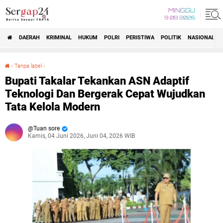
MINGGU
9 08 2026
DAERAH
KRIMINAL
HUKUM
POLRI
PERISTIWA
POLITIK
NASIONAL
Beranda
›
Tanpa label
›
Bupati Takalar Tekankan ASN Adaptif Teknologi Dan Bergerak Cepat Wujudkan Tata Kelola Modern
Bupati Takalar Tekankan ASN Adaptif
Teknologi Dan Bergerak Cepat Wujudkan
Tata Kelola Modern
Tuan sore
Kamis, 04 Juni 2026, Juni 04, 2026 WIB