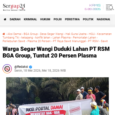
KAMIS
6 08 2026
DAERAH
KRIMINAL
HUKUM
POLRI
PERISTIWA
POLITIK
NASIONAL
Beranda
›
Aksi Damai
›
BGA Group
›
Desa Segar Wangi
›
Hak Guna Usaha
›
HGU
›
Kecamatan
Tumbang Titi
›
ketapang
›
konflik lahan
›
Lahan Plasma
›
Pemortalan Lahan
›
Perkebunan Sawit
›
Plasma 20 Persen
›
PT Raya Sawit Manunggal
›
PT RSM
›
Sawit
Warga Segar Wangi Duduki Lahan PT RSM BGA Group, Tuntut 20 Persen Plasma
Warga Segar Wangi Duduki Lahan PT RSM
BGA Group, Tuntut 20 Persen Plasma
Redaksi
Senin, 18 Mei 2026, Mei 18, 2026 WIB