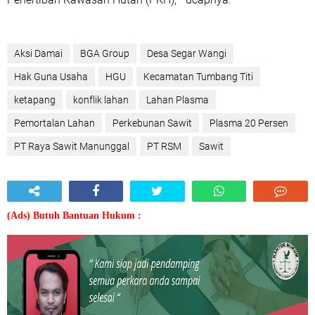
Aksi Damai
BGA Group
Desa Segar Wangi
Hak Guna Usaha
HGU
Kecamatan Tumbang Titi
ketapang
konflik lahan
Lahan Plasma
Pemortalan Lahan
Perkebunan Sawit
Plasma 20 Persen
PT Raya Sawit Manunggal
PT RSM
Sawit
(Ads) Butuh Bantuan Hukum :