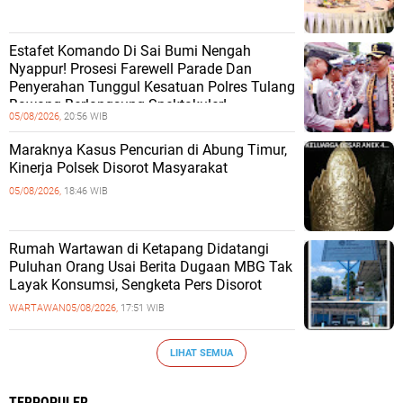
Estafet Komando Di Sai Bumi Nengah
Nyappur! Prosesi Farewell Parade Dan
Penyerahan Tunggul Kesatuan Polres Tulang
Bawang Berlangsung Spektakuler!
05/08/2026,
20:56 WIB
Maraknya Kasus Pencurian di Abung Timur,
Kinerja Polsek Disorot Masyarakat
05/08/2026,
18:46 WIB
Rumah Wartawan di Ketapang Didatangi
Puluhan Orang Usai Berita Dugaan MBG Tak
Layak Konsumsi, Sengketa Pers Disorot
WARTAWAN
05/08/2026,
17:51 WIB
LIHAT SEMUA
TERPOPULER