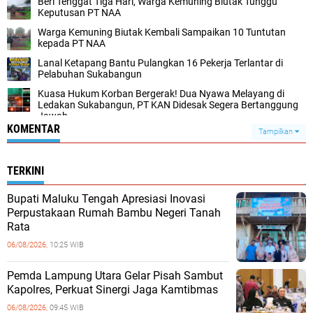
Beri Tenggat Tiga Hari, Warga Kemuning Biutak Tunggu
Keputusan PT NAA
Warga Kemuning Biutak Kembali Sampaikan 10 Tuntutan
kepada PT NAA
Lanal Ketapang Bantu Pulangkan 16 Pekerja Terlantar di
Pelabuhan Sukabangun
Kuasa Hukum Korban Bergerak! Dua Nyawa Melayang di
Ledakan Sukabangun, PT KAN Didesak Segera Bertanggung
Jawab
KOMENTAR
Tampilkan
TERKINI
Bupati Maluku Tengah Apresiasi Inovasi
Perpustakaan Rumah Bambu Negeri Tanah
Rata
06/08/2026,
10:25 WIB
Pemda Lampung Utara Gelar Pisah Sambut
Kapolres, Perkuat Sinergi Jaga Kamtibmas
06/08/2026,
09:45 WIB