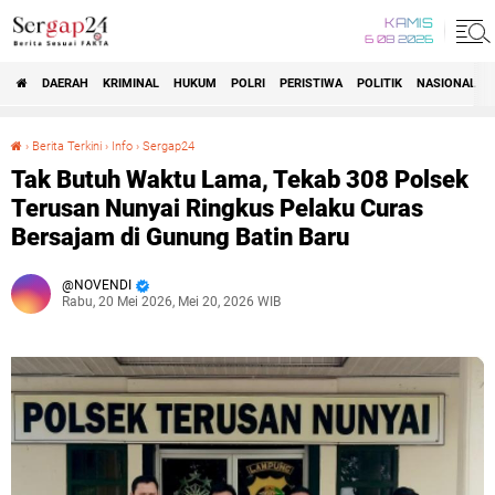
KAMIS
6 08 2026
DAERAH
KRIMINAL
HUKUM
POLRI
PERISTIWA
POLITIK
NASIONAL
Beranda
›
Berita Terkini
›
Info
›
Sergap24
Tak Butuh Waktu Lama, Tekab 308 Polsek Terusan Nunyai Ringkus Pelaku Curas Bersajam di Gunung Batin Baru
Tak Butuh Waktu Lama, Tekab 308 Polsek
Terusan Nunyai Ringkus Pelaku Curas
Bersajam di Gunung Batin Baru
NOVENDI
Rabu, 20 Mei 2026, Mei 20, 2026 WIB