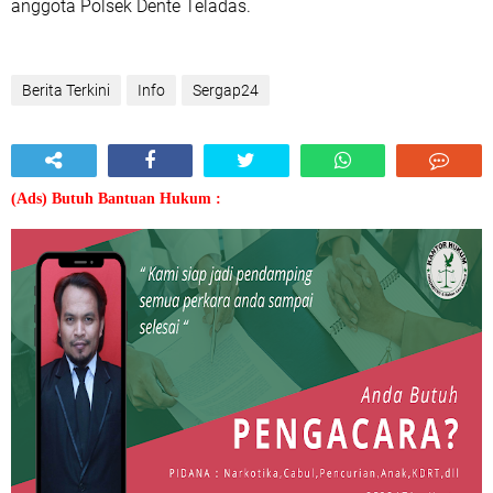
anggota Polsek Dente Teladas.
Berita Terkini
Info
Sergap24
(Ads) Butuh Bantuan Hukum :