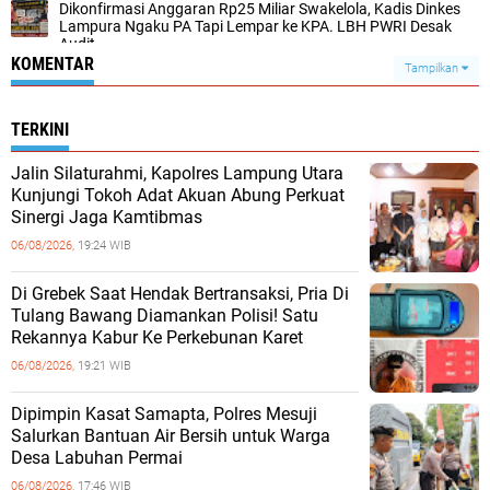
Dikonfirmasi Anggaran Rp25 Miliar Swakelola, Kadis Dinkes
Lampura Ngaku PA Tapi Lempar ke KPA. LBH PWRI Desak
Audit
KOMENTAR
Tampilkan
TERKINI
Jalin Silaturahmi, Kapolres Lampung Utara
Kunjungi Tokoh Adat Akuan Abung Perkuat
Sinergi Jaga Kamtibmas
06/08/2026,
19:24 WIB
Di Grebek Saat Hendak Bertransaksi, Pria Di
Tulang Bawang Diamankan Polisi! Satu
Rekannya Kabur Ke Perkebunan Karet
06/08/2026,
19:21 WIB
Dipimpin Kasat Samapta, Polres Mesuji
Salurkan Bantuan Air Bersih untuk Warga
Desa Labuhan Permai
06/08/2026,
17:46 WIB