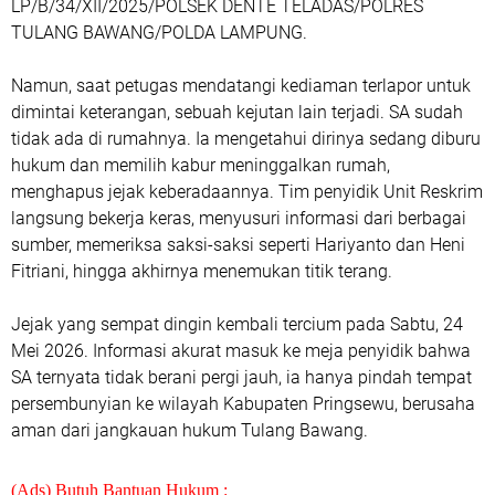
LP/B/34/XII/2025/POLSEK DENTE TELADAS/POLRES
TULANG BAWANG/POLDA LAMPUNG.
Namun, saat petugas mendatangi kediaman terlapor untuk
dimintai keterangan, sebuah kejutan lain terjadi. SA sudah
tidak ada di rumahnya. Ia mengetahui dirinya sedang diburu
hukum dan memilih kabur meninggalkan rumah,
menghapus jejak keberadaannya. Tim penyidik Unit Reskrim
langsung bekerja keras, menyusuri informasi dari berbagai
sumber, memeriksa saksi-saksi seperti Hariyanto dan Heni
Fitriani, hingga akhirnya menemukan titik terang.
Jejak yang sempat dingin kembali tercium pada Sabtu, 24
Mei 2026. Informasi akurat masuk ke meja penyidik bahwa
SA ternyata tidak berani pergi jauh, ia hanya pindah tempat
persembunyian ke wilayah Kabupaten Pringsewu, berusaha
aman dari jangkauan hukum Tulang Bawang.
(Ads) Butuh Bantuan Hukum :