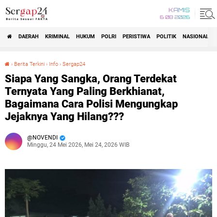
KAMIS
6 08 2026
DAERAH
KRIMINAL
HUKUM
POLRI
PERISTIWA
POLITIK
NASIONAL
Beranda
›
Berita Terkini
›
Info
›
Sergap24
Siapa Yang Sangka, Orang Terdekat Ternyata Yang Paling Berkhianat, Bagaimana Cara Polisi Mengungkap Jejaknya Yang Hilang???
Siapa Yang Sangka, Orang Terdekat
Ternyata Yang Paling Berkhianat,
Bagaimana Cara Polisi Mengungkap
Jejaknya Yang Hilang???
NOVENDI
Minggu, 24 Mei 2026, Mei 24, 2026 WIB