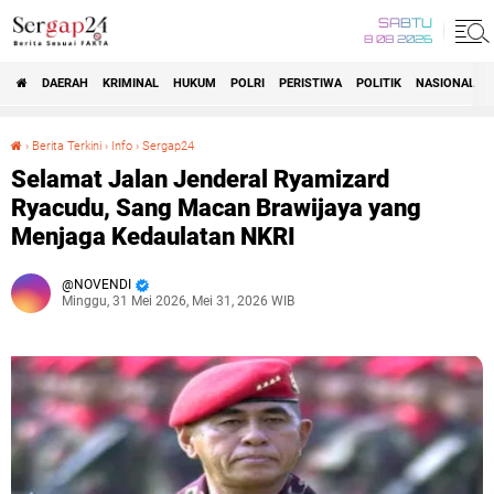
SABTU
8 08 2026
DAERAH
KRIMINAL
HUKUM
POLRI
PERISTIWA
POLITIK
NASIONAL
Beranda
›
Berita Terkini
›
Info
›
Sergap24
Selamat Jalan Jenderal Ryamizard Ryacudu, Sang Macan Brawijaya yang Menjaga Kedaulatan NKRI
Selamat Jalan Jenderal Ryamizard
Ryacudu, Sang Macan Brawijaya yang
Menjaga Kedaulatan NKRI
NOVENDI
Minggu, 31 Mei 2026, Mei 31, 2026 WIB