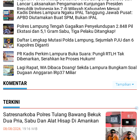
Lancar Laksanakan Pengamanan Kunjungan Presiden
Republik Indonesia ke‑7 di Wilayah Kabupaten Mesuji
Kadis Dinkes Lampura Ngaku IPAL Tanggung Jawab Pusat:
APBD Diutamakan Buat SPM, Bukan IPAL
Polres Lampung Tengah Gagalkan Penyelundupan 2.848 Pil
Ekstasi dan 5,1 Gram Sabu, Tiga Pelaku Ditangkap!
Daftar Lengkap Mutasi Polda Lampung, Sejumlah PJU dan 6
Kapolres Diganti
Plt Kadis Perkim Lampura Buka Suara: Pungli RTLH Tak
Dibenarkan, Serahkan ke Proses Hukum!
Lagi Rapat, WA Dibaca Doang! Sekda Lampura Bungkam Soal
Dugaan Anggaran lRp37 Miliar
KOMENTAR
Tampilkan
TERKINI
Satresnarkoba Polres Tulang Bawang Bekuk
Dua Pria, Sabu Dan Alat Hisap Di Amankan
08/08/2026,
19:16 WIB