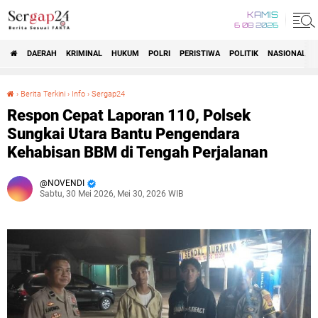
KAMIS
6 08 2026
DAERAH
KRIMINAL
HUKUM
POLRI
PERISTIWA
POLITIK
NASIONAL
Beranda
›
Berita Terkini
›
Info
›
Sergap24
Respon Cepat Laporan 110, Polsek Sungkai Utara Bantu Pengendara Kehabisan BBM di Tengah Perjalanan
Respon Cepat Laporan 110, Polsek
Sungkai Utara Bantu Pengendara
Kehabisan BBM di Tengah Perjalanan
NOVENDI
Sabtu, 30 Mei 2026, Mei 30, 2026 WIB