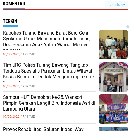
KOMENTAR
Tampilkan
TERKINI
Kapolres Tulang Bawang Barat Baru Gelar
Syukuran Untuk Menempati Rumah Dinas,
Doa Bersama Anak Yatim Warnai Momen
Khidmat
08/08/2026,
11:22 WIB
Tim URC Polres Tulang Bawang Tangkap
Terduga Spesialis Pencurian Lintas Wilayah,
Kasus Bermula Hendak Menggoreng Tempe
Karena Lapar
07/08/2026,
19:09 WIB
Sambut HUT Demokrat ke-25, Wansori
Pimpin Gerakan Langit Biru Indonesia Asri di
Lampung Utara
07/08/2026,
17:11 WIB
Proyek Rehabilitasi Saluran Irigasi Way