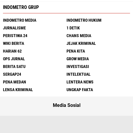
INDOMETRO GRUP
INDOMETRO MEDIA
INDOMETRO HUKUM
JURNALISME
1 DETIK
PERISTIWA 24
CHANS MEDIA
WIKI BERITA
JEJAK KRIMINAL
HARIAN 62
PENA KITA
OPS JURNAL
GROW MEDIA
BERITA SATU
INVESTIGASI
SERGAP24
INTELEKTUAL
PENA MEDAN
LENTERA NEWS
LENSA KRIMINAL
UNGKAP FAKTA
Media Sosial
Redaksi
UU Pers
Kode Etik
Sitemap
Pedoman
Peluang Wartawan
Iklan Murah