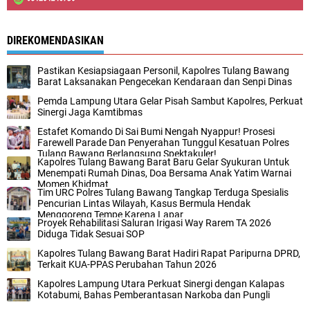
DIREKOMENDASIKAN
Pastikan Kesiapsiagaan Personil, Kapolres Tulang Bawang
Barat Laksanakan Pengecekan Kendaraan dan Senpi Dinas
Pemda Lampung Utara Gelar Pisah Sambut Kapolres, Perkuat
Sinergi Jaga Kamtibmas
Estafet Komando Di Sai Bumi Nengah Nyappur! Prosesi
Farewell Parade Dan Penyerahan Tunggul Kesatuan Polres
Tulang Bawang Berlangsung Spektakuler!
Kapolres Tulang Bawang Barat Baru Gelar Syukuran Untuk
Menempati Rumah Dinas, Doa Bersama Anak Yatim Warnai
Momen Khidmat
Tim URC Polres Tulang Bawang Tangkap Terduga Spesialis
Pencurian Lintas Wilayah, Kasus Bermula Hendak
Menggoreng Tempe Karena Lapar
Proyek Rehabilitasi Saluran Irigasi Way Rarem TA 2026
Diduga Tidak Sesuai SOP
Kapolres Tulang Bawang Barat Hadiri Rapat Paripurna DPRD,
Terkait KUA-PPAS Perubahan Tahun 2026
Kapolres Lampung Utara Perkuat Sinergi dengan Kalapas
Kotabumi, Bahas Pemberantasan Narkoba dan Pungli