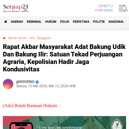
SABTU
8 08 2026
DAERAH
KRIMINAL
HUKUM
POLRI
PERISTIWA
POLITIK
NASIONAL
Beranda
›
Berita Terkini
›
Info
›
Sergap24
Rapat Akbar Masyarakat Adat Bakung Udik Dan Bakung Ilir: Satuan Tekad Perjuangan Agraria, Kepolisian Hadir Jaga Kondusivitas
Rapat Akbar Masyarakat Adat Bakung Udik
Dan Bakung Ilir: Satuan Tekad Perjuangan
Agraria, Kepolisian Hadir Jaga
Kondusivitas
NOVENDI
Selasa, 12 Mei 2026, Mei 12, 2026 WIB
(Ads) Butuh Bantuan Hukum :