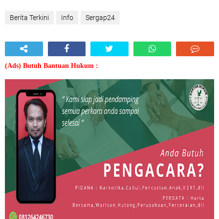
Berita Terkini
Info
Sergap24
(Ads) Butuh Bantuan Hukum :