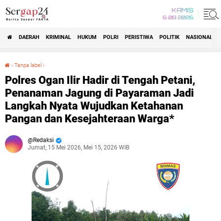
KAMIS
6 08 2026
DAERAH
KRIMINAL
HUKUM
POLRI
PERISTIWA
POLITIK
NASIONAL
Beranda
›
Tanpa label
›
Polres Ogan Ilir Hadir di Tengah Petani, Penanaman Jagung di Payaraman Jadi Langkah Nyata Wujudkan Ketahanan Pangan dan Kesejahteraan Warga*
Polres Ogan Ilir Hadir di Tengah Petani,
Penanaman Jagung di Payaraman Jadi
Langkah Nyata Wujudkan Ketahanan
Pangan dan Kesejahteraan Warga*
Redaksi
Jumat, 15 Mei 2026, Mei 15, 2026 WIB