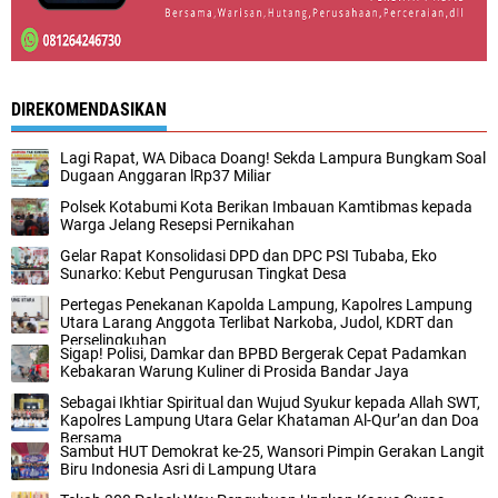
DIREKOMENDASIKAN
Lagi Rapat, WA Dibaca Doang! Sekda Lampura Bungkam Soal
Dugaan Anggaran lRp37 Miliar
Polsek Kotabumi Kota Berikan Imbauan Kamtibmas kepada
Warga Jelang Resepsi Pernikahan
Gelar Rapat Konsolidasi DPD dan DPC PSI Tubaba, Eko
Sunarko: Kebut Pengurusan Tingkat Desa
Pertegas Penekanan Kapolda Lampung, Kapolres Lampung
Utara Larang Anggota Terlibat Narkoba, Judol, KDRT dan
Perselingkuhan
Sigap! Polisi, Damkar dan BPBD Bergerak Cepat Padamkan
Kebakaran Warung Kuliner di Prosida Bandar Jaya
Sebagai Ikhtiar Spiritual dan Wujud Syukur kepada Allah SWT,
Kapolres Lampung Utara Gelar Khataman Al-Qur’an dan Doa
Bersama
Sambut HUT Demokrat ke-25, Wansori Pimpin Gerakan Langit
Biru Indonesia Asri di Lampung Utara