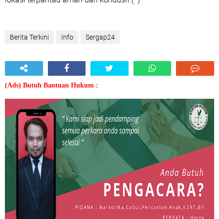
Berita Terkini
Info
Sergap24
(Ads) Butuh Bantuan Hukum :