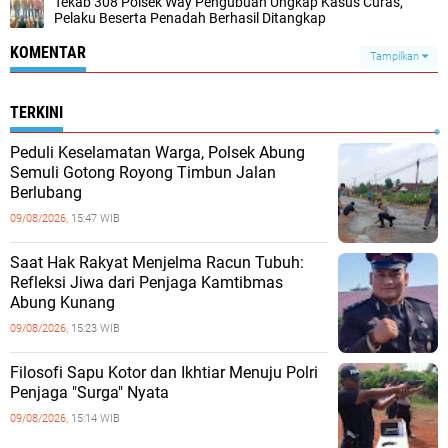
Tekab 308 Polsek Way Pengubuan Ungkap Kasus Curas,
Pelaku Beserta Penadah Berhasil Ditangkap
KOMENTAR
Tampilkan
TERKINI
Peduli Keselamatan Warga, Polsek Abung
Semuli Gotong Royong Timbun Jalan
Berlubang
09/08/2026,
15:47 WIB
Saat Hak Rakyat Menjelma Racun Tubuh:
Refleksi Jiwa dari Penjaga Kamtibmas
Abung Kunang
09/08/2026,
15:23 WIB
Filosofi Sapu Kotor dan Ikhtiar Menuju Polri
Penjaga "Surga" Nyata
09/08/2026,
15:14 WIB