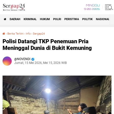
MINGGU
9 08 2026
DAERAH
KRIMINAL
HUKUM
POLRI
PERISTIWA
POLITIK
NASIONAL
Beranda
›
Berita Terkini
›
Info
›
Sergap24
Polisi Datangi TKP Penemuan Pria Meninggal Dunia di Bukit Kemuning
Polisi Datangi TKP Penemuan Pria
Meninggal Dunia di Bukit Kemuning
NOVENDI
Jumat, 15 Mei 2026, Mei 15, 2026 WIB