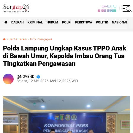
SABTU
8 08 2026
DAERAH
KRIMINAL
HUKUM
POLRI
PERISTIWA
POLITIK
NASIONAL
Beranda
›
Berita Terkini
›
Info
›
Sergap24
Polda Lampung Ungkap Kasus TPPO Anak di Bawah Umur, Kapolda Imbau Orang Tua Tingkatkan Pengawasan
Polda Lampung Ungkap Kasus TPPO Anak
di Bawah Umur, Kapolda Imbau Orang Tua
Tingkatkan Pengawasan
NOVENDI
Selasa, 12 Mei 2026, Mei 12, 2026 WIB