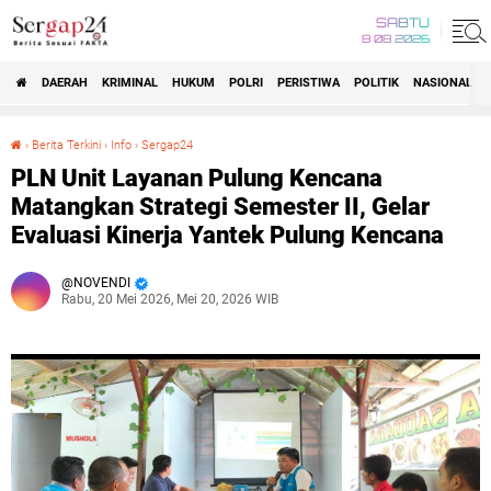
SABTU
8 08 2026
DAERAH
KRIMINAL
HUKUM
POLRI
PERISTIWA
POLITIK
NASIONAL
Beranda
›
Berita Terkini
›
Info
›
Sergap24
PLN Unit Layanan Pulung Kencana Matangkan Strategi Semester II, Gelar Evaluasi Kinerja Yantek Pulung Kencana
PLN Unit Layanan Pulung Kencana
Matangkan Strategi Semester II, Gelar
Evaluasi Kinerja Yantek Pulung Kencana
NOVENDI
Rabu, 20 Mei 2026, Mei 20, 2026 WIB