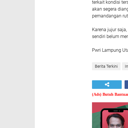
terkait kondisi t
akan segera diang
pemandangan rut
Karena jujur saja
sendiri belum me
Pwri Lampung Ut
Berita Terkini
I
(Ads) Butuh Bantu