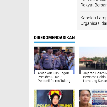
Rakyat Bersa
Kapolda Lampu
Organisasi dan
DIREKOMENDASIKAN
Amankan Kunjungan
Jajaran Polres 
Presiden RI Ke-7,
Bersama Polda
Personil Polres Tulang
Lampung Sukse
Bawang Sukses
Lancar Laksan
Kawal Rakorda PSI
Pengamanan
dan Kirab Budaya
Kunjungan Pres
Hingga Kondusif
Republik Indone
ke‑7 di Wilayah
Kabupaten Mesu