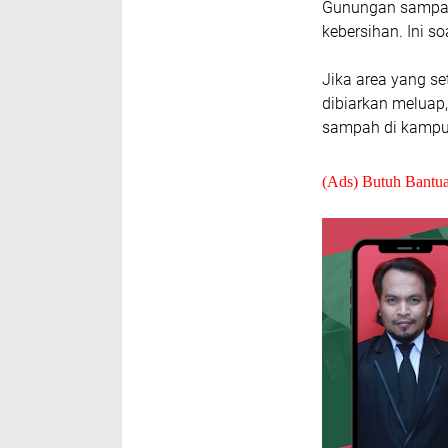
Gunungan sampah 
kebersihan. Ini so
Jika area yang set
dibiarkan meluap
sampah di kampun
(Ads) Butuh Bantu