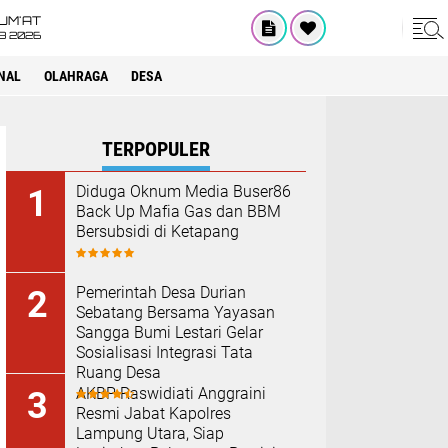
UM'AT
08 2026
NAL
OLAHRAGA
DESA
TERPOPULER
Diduga Oknum Media Buser86
Back Up Mafia Gas dan BBM
Bersubsidi di Ketapang
Pemerintah Desa Durian
Sebatang Bersama Yayasan
Sangga Bumi Lestari Gelar
Sosialisasi Integrasi Tata
Ruang Desa
AKBP Raswidiati Anggraini
Resmi Jabat Kapolres
Lampung Utara, Siap