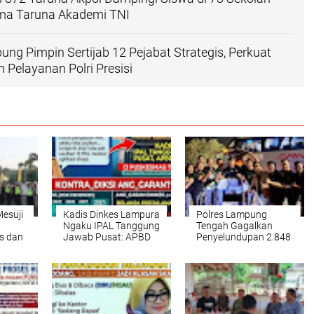
ma Taruna Akademi TNI
ng Pimpin Sertijab 12 Pejabat Strategis, Perkuat
 Pelayanan Polri Presisi
Mesuji
Kadis Dinkes Lampura
Polres Lampung
Ngaku IPAL Tanggung
Tengah Gagalkan
s dan
Jawab Pusat: APBD
Penyelundupan 2.848
akan
Diutamakan Buat
Pil Ekstasi dan 5,1
SPM, Bukan IPAL
Gram Sabu, Tiga
iden
Pelaku Ditangkap!
sia
ji