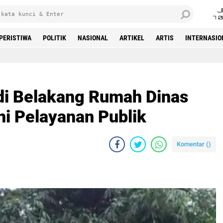
J
7 
PERISTIWA
POLITIK
NASIONAL
ARTIKEL
ARTIS
INTERNASIO
Beranda
i Belakang Rumah Dinas
ni Pelayanan Publik
Komentar (
)