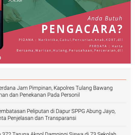
Perdana Jam Pimpinan, Kapolres Tulang Bawang
ahan dan Penekanan Pada Personil
embatasan Peliputan di Dapur SPPG Abung Jayo,
ta Penjelasan dan Transparansi
n 372 Taruna Akpol Dampingi Siswa di 73 Sekolah