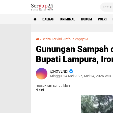
DAERAH
KRIMINAL
HUKUM
POLRI
Gunungan Sampah di Belakang Rumah Dinas Bupati Lampura, Ironi Pelayanan Publik
›
Berita Terkini
›
Info
›
Sergap24
Gunungan Sampah d
Bupati Lampura, Iro
NOVENDI
Minggu, 24 Mei 2026, Mei 24, 2026 WIB
masukkan script iklan
disini