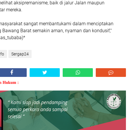
lihat aksipremanisme, baik di jalur Jalan maupun
tar mereka.
if masyarakat sangat membantukami dalam menciptakan
 Bawang Barat semakin aman, nyaman dan kondusif,"
mas_tubaba)*
nfo
Sergap24
an Hukum :