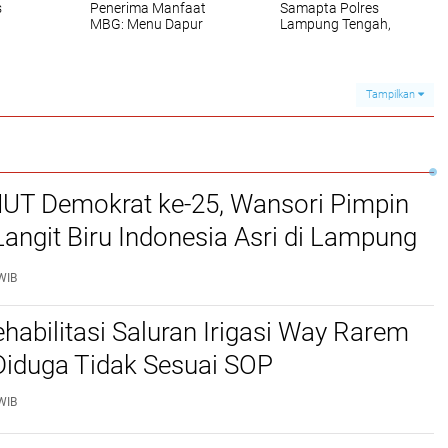
s
Penerima Manfaat
Samapta Polres
MBG: Menu Dapur
Lampung Tengah,
sih
MBG Teratai
Cegah Kejahatan
esa
Lampung Utara
Jalanan di Jalinteng
i
Disorot, Masyarakat
Sumatera
Minta Satgas
Tampilkan
Lakukan Investigasi
UT Demokrat ke-25, Wansori Pimpin
angit Biru Indonesia Asri di Lampung
WIB
habilitasi Saluran Irigasi Way Rarem
Diduga Tidak Sesuai SOP
WIB