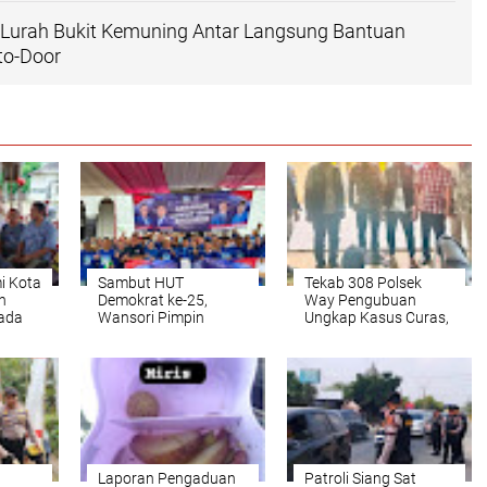
, Lurah Bukit Kemuning Antar Langsung Bantuan
to-Door
i Kota
Sambut HUT
Tekab 308 Polsek
n
Demokrat ke-25,
Way Pengubuan
ada
Wansori Pimpin
Ungkap Kasus Curas,
esepsi
Gerakan Langit Biru
Pelaku Beserta
Indonesia Asri di
Penadah Berhasil
Lampung Utara
Ditangkap
Laporan Pengaduan
Patroli Siang Sat