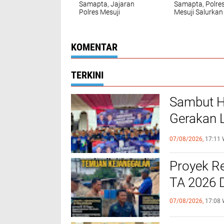
Samapta, Jajaran
Samapta, Polre
Polres Mesuji
Mesuji Salurkan
Bersama Polsek Way
Bantuan Air Ber
Serdang
untuk Warga D
melaksanakan
Labuhan Perma
Kegiatan Rutin Dalam
KOMENTAR
Program Jumat
Curhat
TERKINI
Sambut H
Gerakan L
Utara
07/08/2026,
17:11 
Proyek Re
TA 2026 
07/08/2026,
17:08 