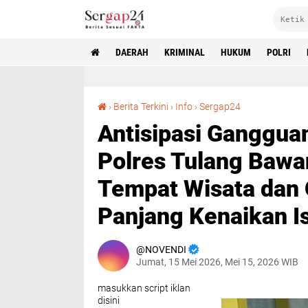
DAERAH
KRIMINAL
HUKUM
POLRI
Antisipasi Gangguan Kamtibmas, Sat Samapta Polres Tulang Bawang Barat Optimalkan Patroli Tempat Wisata dan Objek vital selama Libur Panjang Kenaikan Isa Almas
›
Berita Terkini
›
Info
›
Sergap24
Antisipasi Ganggua
Polres Tulang Bawan
Tempat Wisata dan O
Panjang Kenaikan I
NOVENDI
Jumat, 15 Mei 2026, Mei 15, 2026 WIB
masukkan script iklan
disini