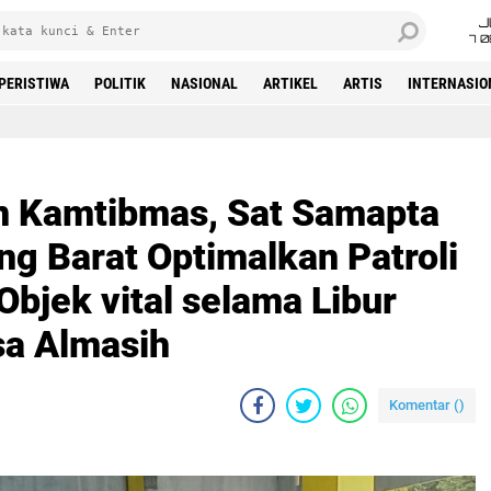
J
7 
PERISTIWA
POLITIK
NASIONAL
ARTIKEL
ARTIS
INTERNASIO
Beranda
ih
n Kamtibmas, Sat Samapta
g Barat Optimalkan Patroli
bjek vital selama Libur
sa Almasih
Komentar (
)