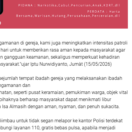
amanan di gereja, kami juga meningkatkan intensitas patroli
hari untuk memberikan rasa aman kepada masyarakat agar
an gangguan keamanan, sekaligus memperkuat kehadiran
asyarakat."ujar Iptu Nurwidiyanto, Jumàt (15/05/2026)
i sejumlah tempat ibadah gereja yang melaksanakan ibadah
engamanan dan
jahatan, seperti pusat keramaian, pemukiman warga, objek vital
 pihaknya berharap masyarakat dapat menikmati libur
 Isa Almasih dengan aman, nyaman, dan penuh sukacita.
imbau untuk tidak segan melapor ke kantor Polisi terdekat
ungi layanan 110, gratis bebas pulsa, apabila menjadi