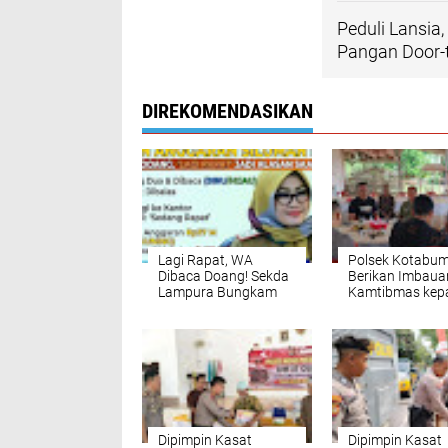
Peduli Lansia
Pangan Door-
DIREKOMENDASIKAN
Lagi Rapat, WA
Polsek Kotabum
Dibaca Doang! Sekda
Berikan Imbaua
Lampura Bungkam
Kamtibmas kep
Soal Dugaan
Warga Jelang R
Anggaran lRp37 Miliar
Pernikahan
Dipimpin Kasat
Dipimpin Kasat