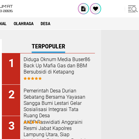
UM'AT
08 2026
NAL
OLAHRAGA
DESA
TERPOPULER
Diduga Oknum Media Buser86
Back Up Mafia Gas dan BBM
Bersubsidi di Ketapang
Pemerintah Desa Durian
Sebatang Bersama Yayasan
Sangga Bumi Lestari Gelar
Sosialisasi Integrasi Tata
Ruang Desa
AKBP Raswidiati Anggraini
Resmi Jabat Kapolres
Lampung Utara, Siap