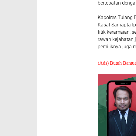
bertepatan denga
Kapolres Tulang B
Kasat Samapta Ip
titik keramaian, s
rawan kejahatan j
pemiliknya juga m
(Ads) Butuh Bantu