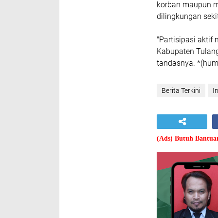
korban maupun me
dilingkungan seki
"Partisipasi akt
Kabupaten Tulang
tandasnya. *(hu
Berita Terkini
I
(Ads) Butuh Bantu