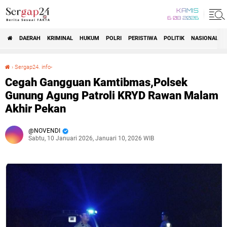
KAMIS
6 08 2026
DAERAH
KRIMINAL
HUKUM
POLRI
PERISTIWA
POLITIK
NASIONAL
Beranda
›
Sergap24. info-
Cegah Gangguan Kamtibmas,Polsek Gunung Agung Patroli KRYD Rawan Malam Akhir Pekan
Cegah Gangguan Kamtibmas,Polsek
Gunung Agung Patroli KRYD Rawan Malam
Akhir Pekan
NOVENDI
Sabtu, 10 Januari 2026, Januari 10, 2026 WIB