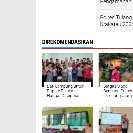
Pengamanan di
Polres Tulan
Krakatau 2026
DIREKOMENDASIKAN
Dari Lampung untuk
Satgas Siaga
Papua: Pelukan
Bencana Polres
Hangat Dirbinmas
Lampung Utara
Polda Lampung di
Evakuasi Pohon
Panti Asuhan Kasih
Tumbang di Des
Nusantara
Cempedak