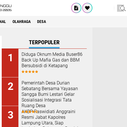
INGGU
8 2026
NAL
OLAHRAGA
DESA
TERPOPULER
Diduga Oknum Media Buser86
Back Up Mafia Gas dan BBM
Bersubsidi di Ketapang
Pemerintah Desa Durian
Sebatang Bersama Yayasan
Sangga Bumi Lestari Gelar
Sosialisasi Integrasi Tata
Ruang Desa
AKBP Raswidiati Anggraini
Resmi Jabat Kapolres
Lampung Utara, Siap