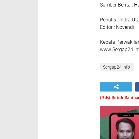
Sumber Berita : 
Penulis : Indra U
Editor : Novendi
Kepala Perwakila
www Sergap24.inf
Sergap24.info-
(Ads) Butuh Bantu