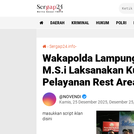
DAERAH
KRIMINAL
HUKUM
POLRI
Wakapolda Lampung Brigjend Pol Drs.Sumarto M.S.i Laksanakan Kunjungan Kerja Ke Pos Pelayanan Rest Area 234
›
Sergap24.info-
Wakapolda Lampung
M.S.i Laksanakan K
Pelayanan Rest Are
NOVENDI
Kamis, 25 Desember 2025, Desember 25
masukkan script iklan
disini