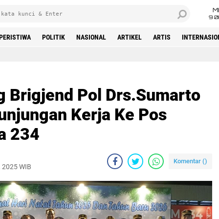
M
9 0
PERISTIWA
POLITIK
NASIONAL
ARTIKEL
ARTIS
INTERNASIO
Beranda
 Brigjend Pol Drs.Sumarto
unjungan Kerja Ke Pos
a 234
Komentar (
)
, 2025 WIB