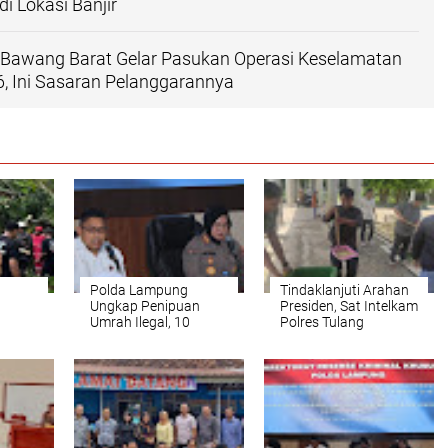
 Lokasi Banjir
g Bawang Barat Gelar Pasukan Operasi Keselamatan
, Ini Sasaran Pelanggarannya
Polda Lampung
Tindaklanjuti Arahan
Ungkap Penipuan
Presiden, Sat Intelkam
Umrah Ilegal, 10
Polres Tulang
Jemaah Jadi Korban
Bawang
a
BaratBersihkan
Lingkungan Tempat
Wisata Islamic Center