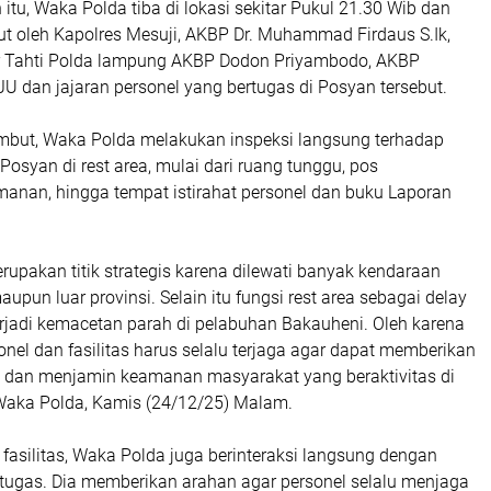
tu, Waka Polda tiba di lokasi sekitar Pukul 21.30 Wib dan
t oleh Kapolres Mesuji, AKBP Dr. Muhammad Firdaus S.Ik,
r Tahti Polda lampung AKBP Dodon Priyambodo, AKBP
U dan jajaran personel yang bertugas di Posyan tersebut.
mbut, Waka Polda melakukan inspeksi langsung terhadap
 Posyan di rest area, mulai dari ruang tunggu, pos
nan, hingga tempat istirahat personel dan buku Laporan
rupakan titik strategis karena dilewati banyak kendaraan
upun luar provinsi. Selain itu fungsi rest area sebagai delay
erjadi kemacetan parah di pelabuhan Bakauheni. Oleh karena
sonel dan fasilitas harus selalu terjaga agar dapat memberikan
k dan menjamin keamanan masyarakat yang beraktivitas di
ar Waka Polda, Kamis (24/12/25) Malam.
fasilitas, Waka Polda juga berinteraksi langsung dengan
rtugas. Dia memberikan arahan agar personel selalu menjaga