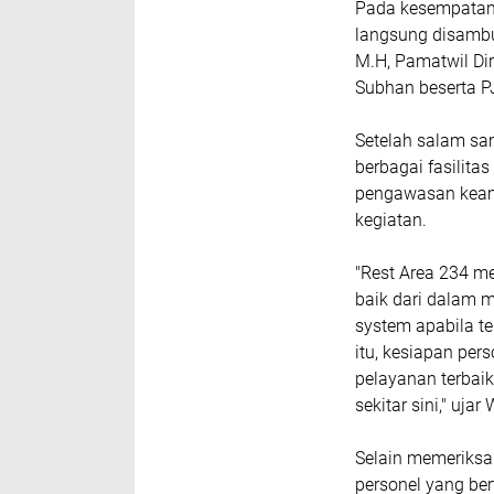
Pada kesempatan i
langsung disambu
M.H, Pamatwil Di
Subhan beserta PJ
Setelah salam sa
berbagai fasilitas
pengawasan keama
kegiatan.
"Rest Area 234 me
baik dari dalam ma
system apabila t
itu, kesiapan per
pelayanan terbai
sekitar sini," uj
Selain memeriksa 
personel yang be