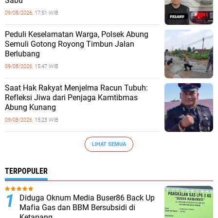
Sabu
09/08/2026,
17:51 WIB
Peduli Keselamatan Warga, Polsek Abung
Semuli Gotong Royong Timbun Jalan
Berlubang
09/08/2026,
15:47 WIB
Saat Hak Rakyat Menjelma Racun Tubuh:
Refleksi Jiwa dari Penjaga Kamtibmas
Abung Kunang
09/08/2026,
15:23 WIB
LIHAT SEMUA
TERPOPULER
Diduga Oknum Media Buser86 Back Up
Mafia Gas dan BBM Bersubsidi di
Ketapang