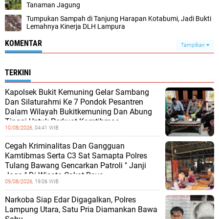
Tanaman Jagung
Tumpukan Sampah di Tanjung Harapan Kotabumi, Jadi Bukti
Lemahnya Kinerja DLH Lampura
KOMENTAR
Tampilkan
TERKINI
Kapolsek Bukit Kemuning Gelar Sambang
Dan Silaturahmi Ke 7 Pondok Pesantren
Dalam Wilayah Bukitkemuning Dan Abung
Tinggi Untuk Perkuat Kamtibmas.
10/08/2026,
04:41 WIB
Cegah Kriminalitas Dan Gangguan
Kamtibmas Serta C3 Sat Samapta Polres
Tulang Bawang Gencarkan Patroli " Janji
Jaga " Di Wisata Cakat Raya
09/08/2026,
19:06 WIB
Narkoba Siap Edar Digagalkan, Polres
Lampung Utara, Satu Pria Diamankan Bawa