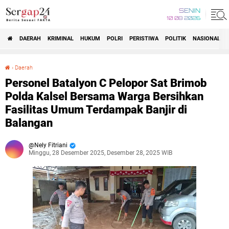
SENIN
10 08 2026
DAERAH
KRIMINAL
HUKUM
POLRI
PERISTIWA
POLITIK
NASIONAL
Beranda
›
Daerah
Personel Batalyon C Pelopor Sat Brimob Polda Kalsel Bersama Warga Bersihkan Fasilitas Umum Terdampak Banjir di Balangan
Personel Batalyon C Pelopor Sat Brimob
Polda Kalsel Bersama Warga Bersihkan
Fasilitas Umum Terdampak Banjir di
Balangan
Nely Fitriani
Minggu, 28 Desember 2025, Desember 28, 2025 WIB