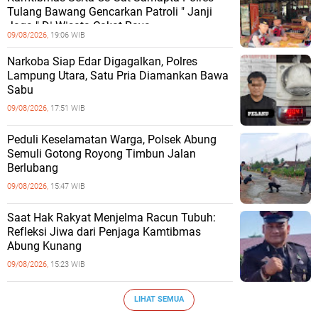
Tulang Bawang Gencarkan Patroli " Janji
Jaga " Di Wisata Cakat Raya
09/08/2026,
19:06 WIB
Narkoba Siap Edar Digagalkan, Polres
Lampung Utara, Satu Pria Diamankan Bawa
Sabu
09/08/2026,
17:51 WIB
Peduli Keselamatan Warga, Polsek Abung
Semuli Gotong Royong Timbun Jalan
Berlubang
09/08/2026,
15:47 WIB
Saat Hak Rakyat Menjelma Racun Tubuh:
Refleksi Jiwa dari Penjaga Kamtibmas
Abung Kunang
09/08/2026,
15:23 WIB
LIHAT SEMUA