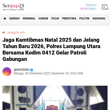
SENIN
10 08 2026
DAERAH
KRIMINAL
HUKUM
POLRI
PERISTIWA
POLITIK
NASIONAL
Beranda
›
Sergap24. info-
Jaga Kamtibmas Natal 2025 dan Jelang Tahun Baru 2026, Polres Lampung Utara Bersama Kodim 0412 Gelar Patroli Gabungan
Jaga Kamtibmas Natal 2025 dan Jelang
Tahun Baru 2026, Polres Lampung Utara
Bersama Kodim 0412 Gelar Patroli
Gabungan
NOVENDI
Minggu, 28 Desember 2025, Desember 28, 2025 WIB