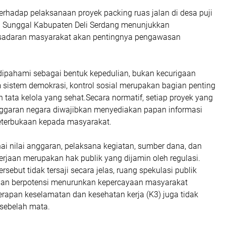
terhadap pelaksanaan proyek packing ruas jalan di desa puji
 Sunggal Kabupaten Deli Serdang menunjukkan
sadaran masyarakat akan pentingnya pengawasan
 dipahami sebagai bentuk kepedulian, bukan kecurigaan
 sistem demokrasi, kontrol sosial merupakan bagian penting
tata kelola yang sehat.Secara normatif, setiap proyek yang
garan negara diwajibkan menyediakan papan informasi
eterbukaan kepada masyarakat.
i nilai anggaran, pelaksana kegiatan, sumber dana, dan
rjaan merupakan hak publik yang dijamin oleh regulasi.
ersebut tidak tersaji secara jelas, ruang spekulasi publik
dan berpotensi menurunkan kepercayaan masyarakat
erapan keselamatan dan kesehatan kerja (K3) juga tidak
sebelah mata.