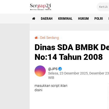
DAERAH
KRIMINAL
HUKUM
POLRI
Dinas SDA BMBK Deli Serdang, Abaikan UU No:14 Tahun 2008
›
Deli Serdang
Dinas SDA BMBK Del
No:14 Tahun 2008
JPS
Selasa, 23 Desember 2025, Desember 23
WIB
masukkan script iklan
disini