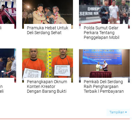
i
Pramuka Hebat Untuk
Polda Sumut Gelar
Deli Serdang Sehat
Perkara Tentang
Penggelapan Mobil
Lepas"
Penangkapan Oknum
Pemkab Deli Serdang
an
Konten Kreator
Raih Penghargaan
eli
Dengan Barang Bukti
Terbaik l Pembayaran
Narkoba di Sebuah
Resmi Iyuran Wajib
uk
Hotel di Lubuk Pakam,
Pegawai 8 Persen
Publik Minta Bupati
Tinjau Ulang Izin
Tampilkan
Usaha Hotel