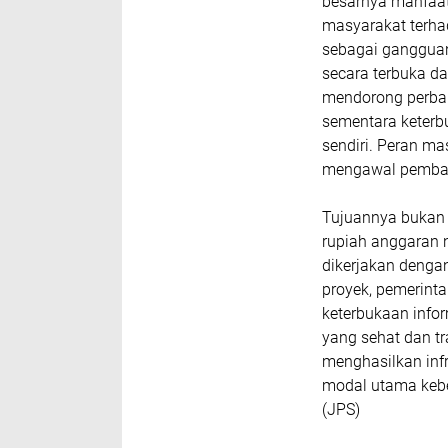
besarnya manfaat 
masyarakat terha
sebagai gangguan
secara terbuka d
mendorong perbai
sementara keterb
sendiri. Peran m
mengawal pemban
Tujuannya bukan 
rupiah anggaran 
dikerjakan dengan
proyek, pemerinta
keterbukaan info
yang sehat dan t
menghasilkan infr
modal utama kebe
(JPS)