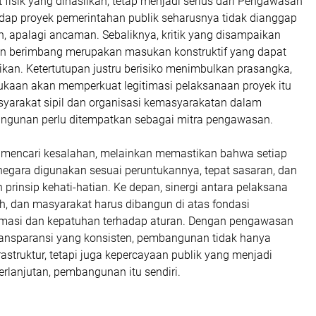
fisik yang dihasilkan, tetap menjadi serius dari Pengawasan
dap proyek pemerintahan publik seharusnya tidak dianggap
, apalagi ancaman. Sebaliknya, kritik yang disampaikan
an berimbang merupakan masukan konstruktif yang dapat
kan. Ketertutupan justru berisiko menimbulkan prasangka,
ukaan akan memperkuat legitimasi pelaksanaan proyek itu
asyarakat sipil dan organisasi kemasyarakatan dalam
gunan perlu ditempatkan sebagai mitra pengawasan.
mencari kesalahan, melainkan memastikan bahwa setiap
negara digunakan sesuai peruntukannya, tepat sasaran, dan
 prinsip kehati-hatian. Ke depan, sinergi antara pelaksana
h, dan masyarakat harus dibangun di atas fondasi
rmasi dan kepatuhan terhadap aturan. Dengan pengawasan
ransparansi yang konsisten, pembangunan tidak hanya
astruktur, tetapi juga kepercayaan publik yang menjadi
rlanjutan, pembangunan itu sendiri.