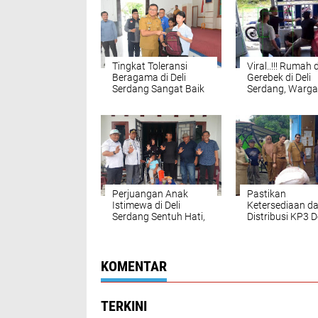
Tingkat Toleransi
Viral..!!! Rumah d
Beragama di Deli
Gerebek di Deli
Serdang Sangat Baik
Serdang, Warga
Sebut 6 Orang "
Perjuangan Anak
Pastikan
Istimewa di Deli
Ketersediaan d
Serdang Sentuh Hati,
Distribusi KP3 D
LPA Berikan Kursi
Serdang, Awasi
Roda "Semangatmu
Penyaluran Pup
Inspirasi Kami"
dan Pestisida
KOMENTAR
TERKINI