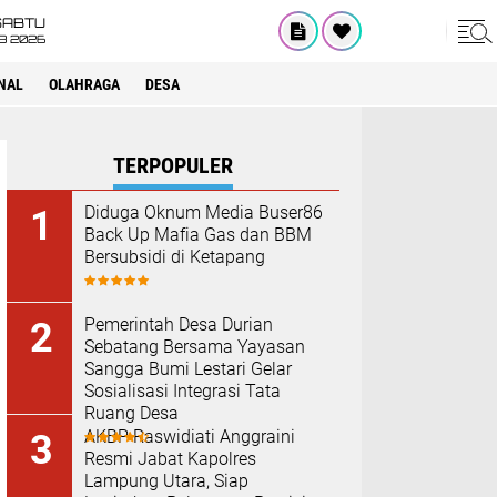
SABTU
8 2026
NAL
OLAHRAGA
DESA
TERPOPULER
Diduga Oknum Media Buser86
Back Up Mafia Gas dan BBM
Bersubsidi di Ketapang
Pemerintah Desa Durian
Sebatang Bersama Yayasan
Sangga Bumi Lestari Gelar
Sosialisasi Integrasi Tata
Ruang Desa
AKBP Raswidiati Anggraini
Resmi Jabat Kapolres
Lampung Utara, Siap