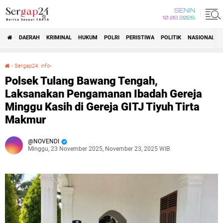
SENIN
10 08 2026
DAERAH
KRIMINAL
HUKUM
POLRI
PERISTIWA
POLITIK
NASIONAL
Beranda
›
Sergap24. info-
Polsek Tulang Bawang Tengah, Laksanakan Pengamanan Ibadah Gereja Minggu Kasih di Gereja GITJ Tiyuh Tirta Makmur
Polsek Tulang Bawang Tengah,
Laksanakan Pengamanan Ibadah Gereja
Minggu Kasih di Gereja GITJ Tiyuh Tirta
Makmur
NOVENDI
Minggu, 23 November 2025, November 23, 2025 WIB