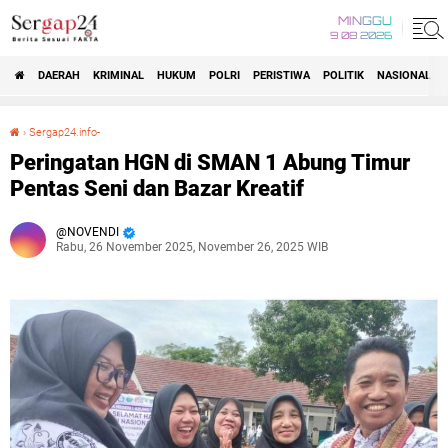
MINGGU
9 08 2026
DAERAH
KRIMINAL
HUKUM
POLRI
PERISTIWA
POLITIK
NASIONAL
Beranda
›
Sergap24.info-
Peringatan HGN di SMAN 1 Abung Timur Pentas Seni dan Bazar Kreatif
Peringatan HGN di SMAN 1 Abung Timur
Pentas Seni dan Bazar Kreatif
NOVENDI
Rabu, 26 November 2025, November 26, 2025 WIB