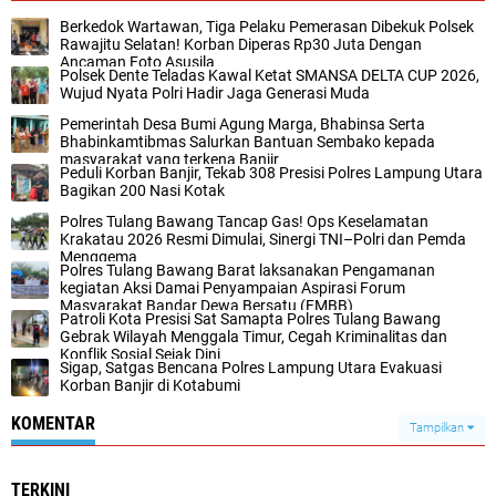
Berkedok Wartawan, Tiga Pelaku Pemerasan Dibekuk Polsek
Rawajitu Selatan! Korban Diperas Rp30 Juta Dengan
Ancaman Foto Asusila
Polsek Dente Teladas Kawal Ketat SMANSA DELTA CUP 2026,
Wujud Nyata Polri Hadir Jaga Generasi Muda
Pemerintah Desa Bumi Agung Marga, Bhabinsa Serta
Bhabinkamtibmas Salurkan Bantuan Sembako kepada
masyarakat yang terkena Banjir
Peduli Korban Banjir, Tekab 308 Presisi Polres Lampung Utara
Bagikan 200 Nasi Kotak
Polres Tulang Bawang Tancap Gas! Ops Keselamatan
Krakatau 2026 Resmi Dimulai, Sinergi TNI–Polri dan Pemda
Menggema
Polres Tulang Bawang Barat laksanakan Pengamanan
kegiatan Aksi Damai Penyampaian Aspirasi Forum
Masyarakat Bandar Dewa Bersatu (FMBB)
Patroli Kota Presisi Sat Samapta Polres Tulang Bawang
Gebrak Wilayah Menggala Timur, Cegah Kriminalitas dan
Konflik Sosial Sejak Dini
Sigap, Satgas Bencana Polres Lampung Utara Evakuasi
Korban Banjir di Kotabumi
KOMENTAR
Tampilkan
TERKINI