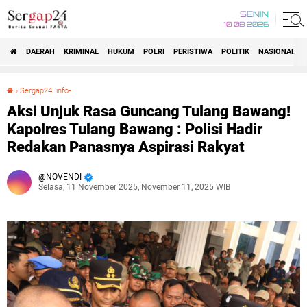
SENIN
10 08 2026
DAERAH
KRIMINAL
HUKUM
POLRI
PERISTIWA
POLITIK
NASIONAL
Beranda
›
Sergap24. info-
Aksi Unjuk Rasa Guncang Tulang Bawang! Kapolres Tulang Bawang : Polisi Hadir Redakan Panasnya Aspirasi Rakyat
Aksi Unjuk Rasa Guncang Tulang Bawang!
Kapolres Tulang Bawang : Polisi Hadir
Redakan Panasnya Aspirasi Rakyat
NOVENDI
Selasa, 11 November 2025, November 11, 2025 WIB