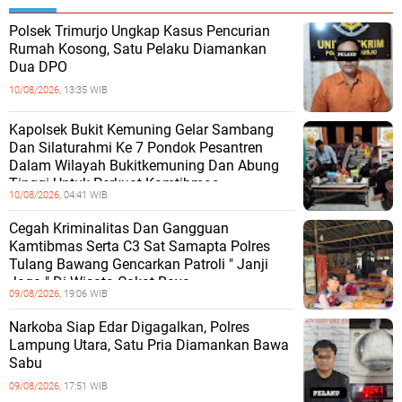
Polsek Trimurjo Ungkap Kasus Pencurian
Rumah Kosong, Satu Pelaku Diamankan
Dua DPO
10/08/2026,
13:35 WIB
Kapolsek Bukit Kemuning Gelar Sambang
Dan Silaturahmi Ke 7 Pondok Pesantren
Dalam Wilayah Bukitkemuning Dan Abung
Tinggi Untuk Perkuat Kamtibmas.
10/08/2026,
04:41 WIB
Cegah Kriminalitas Dan Gangguan
Kamtibmas Serta C3 Sat Samapta Polres
Tulang Bawang Gencarkan Patroli " Janji
Jaga " Di Wisata Cakat Raya
09/08/2026,
19:06 WIB
Narkoba Siap Edar Digagalkan, Polres
Lampung Utara, Satu Pria Diamankan Bawa
Sabu
09/08/2026,
17:51 WIB