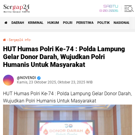
SABTU
8 08 2026
DAERAH
KRIMINAL
HUKUM
POLRI
PERISTIWA
POLITIK
NASIONAL
Beranda
›
Sergap24. info-
HUT Humas Polri Ke-74 : Polda Lampung Gelar Donor Darah, Wujudkan Polri Humanis Untuk Masyarakat
HUT Humas Polri Ke-74 : Polda Lampung
Gelar Donor Darah, Wujudkan Polri
Humanis Untuk Masyarakat
NOVENDI
Kamis, 23 Oktober 2025, Oktober 23, 2025 WIB
HUT Humas Polri Ke-74 : Polda Lampung Gelar Donor Darah,
Wujudkan Polri Humanis Untuk Masyarakat