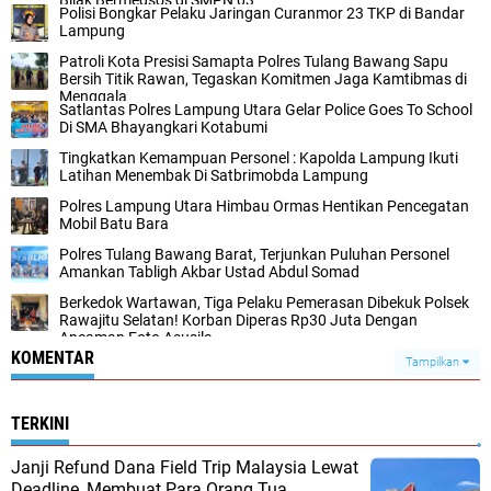
Polisi Bongkar Pelaku Jaringan Curanmor 23 TKP di Bandar
Lampung
Patroli Kota Presisi Samapta Polres Tulang Bawang Sapu
Bersih Titik Rawan, Tegaskan Komitmen Jaga Kamtibmas di
Menggala
Satlantas Polres Lampung Utara Gelar Police Goes To School
Di SMA Bhayangkari Kotabumi
Tingkatkan Kemampuan Personel : Kapolda Lampung Ikuti
Latihan Menembak Di Satbrimobda Lampung
Polres Lampung Utara Himbau Ormas Hentikan Pencegatan
Mobil Batu Bara
Polres Tulang Bawang Barat, Terjunkan Puluhan Personel
Amankan Tabligh Akbar Ustad Abdul Somad
Berkedok Wartawan, Tiga Pelaku Pemerasan Dibekuk Polsek
Rawajitu Selatan! Korban Diperas Rp30 Juta Dengan
Ancaman Foto Asusila
KOMENTAR
Tampilkan
TERKINI
Janji Refund Dana Field Trip Malaysia Lewat
Deadline, Membuat Para Orang Tua