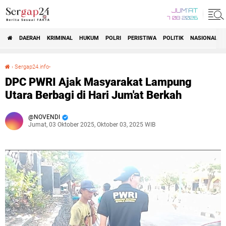
JUM'AT
7 08 2026
DAERAH
KRIMINAL
HUKUM
POLRI
PERISTIWA
POLITIK
NASIONAL
Beranda
›
Sergap24.info-
DPC PWRI Ajak Masyarakat Lampung Utara Berbagi di Hari Jum'at Berkah
DPC PWRI Ajak Masyarakat Lampung
Utara Berbagi di Hari Jum'at Berkah
NOVENDI
Jumat, 03 Oktober 2025, Oktober 03, 2025 WIB