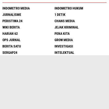
INDOMETRO MEDIA
INDOMETRO HUKUM
JURNALISME
1 DETIK
PERISTIWA 24
CHANS MEDIA
WIKI BERITA
JEJAK KRIMINAL
HARIAN 62
PENA KITA
OPS JURNAL
GROW MEDIA
BERITA SATU
INVESTIGASI
SERGAP24
INTELEKTUAL
PENA MEDAN
LENTERA NEWS
LENSA KRIMINAL
UNGKAP FAKTA
Media Sosial
Redaksi
UU Pers
Kode Etik
Sitemap
Pedoman
Peluang Wartawan
Iklan Murah
Copyright ©
2026 Sergap24