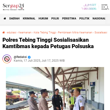
JUM'AT
7 08 2026
DAERAH
KRIMINAL
HUKUM
POLRI
PERISTIWA
POLITIK
NASIONAL
Beranda
›
edukasi
›
Keamanan
›
Kota Tebing Tinggi
›
Pembinaan Mitra Keamanan
›
Sosialisasi
Polres Tebing Tinggi Sosialisasikan Kamtibmas kepada Petugas Polsuska
Polres Tebing Tinggi Sosialisasikan
Kamtibmas kepada Petugas Polsuska
Redaksi
Kamis, 17 Juli 2025, Juli 17, 2025 WIB