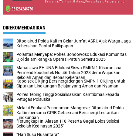
DIREKOMENDASIKAN
Ditpolairud Polda Kaltim Gelar Jum’at ASRI, Ajak Warga Jaga
Kebersihan Pantai Balikpapan
Polantas Menyapa: Polres Bondowoso Edukasi Komunitas
Ojol dalam Rangka Operasi Patuh Semeru 2025
Mahasiswa FH UNA Edukasi Siswa SMKN 1 Kisaran soal
Permendikbudristek No. 46 Tahun 2023 demi Wujudkan
Sekolah Aman dan Bebas Kekerasan
Kapolsek Cikijing Bersinergi dengan SMPN 1 Cikijing untuk
Ciptakan Lingkungan Belajar yang Aman dan Nyaman
Polres Tebing Tinggi Sosialisasikan Kamtibmas kepada
Petugas Polsuska
Melalui Edukasi Penanaman Mangrove, Ditpolairud Polda
Kaltim bersama GPIB Getsemani Bersinergi Lestarikan
Lingkungan
"Terungkap! Ini Alasan 118 Peserta Gagal Lolos Seleksi
Sekolah Kedinasan 2025"
“Hari Susu Nusantara”